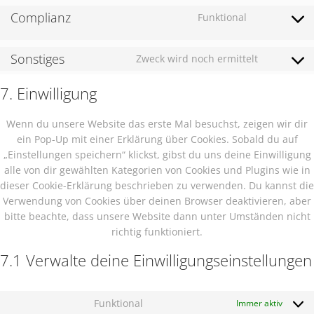
fonts
service
Complianz
Funktional
Consent
wordpress
to
service
Sonstiges
Zweck wird noch ermittelt
Consent
complianz
to
7. Einwilligung
service
sonstiges
Wenn du unsere Website das erste Mal besuchst, zeigen wir dir
ein Pop-Up mit einer Erklärung über Cookies. Sobald du auf
„Einstellungen speichern“ klickst, gibst du uns deine Einwilligung
alle von dir gewählten Kategorien von Cookies und Plugins wie in
dieser Cookie-Erklärung beschrieben zu verwenden. Du kannst die
Verwendung von Cookies über deinen Browser deaktivieren, aber
bitte beachte, dass unsere Website dann unter Umständen nicht
richtig funktioniert.
7.1 Verwalte deine Einwilligungseinstellungen
Funktional
Immer aktiv